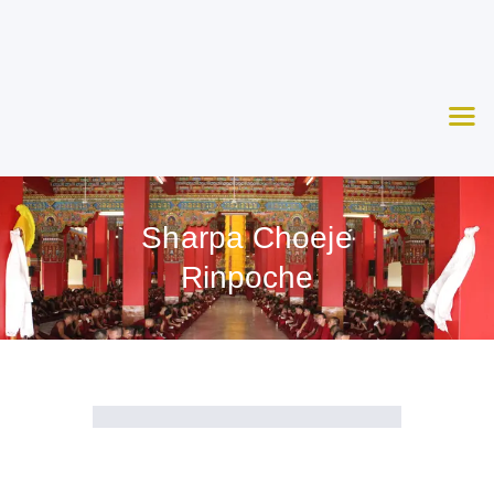
Nosotros
Aprende
Ceremonias
Agenda
Apoya
Sharpa Choeje
Contacto
Rinpoche