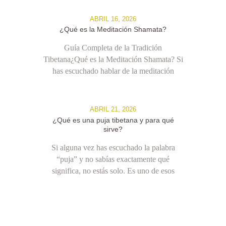
residente en el país. Descubre su trayectoria
y cómo sus enseñanzas de meditación y
ABRIL 16, 2026
filosofía en Coyoacán están transformando
¿Qué es la Meditación Shamata?
la vida de la comunidad mexicana.
Guía Completa de la Tradición
Tibetana¿Qué es la Meditación Shamata? Si
has escuchado hablar de la meditación
shamata y no sabes exactamente qué es,
estás en el lugar correcto. Shamata es la
práctica de meditación…
ABRIL 21, 2026
¿Qué es una puja tibetana y para qué
sirve?
Si alguna vez has escuchado la palabra
“puja” y no sabías exactamente qué
significa, no estás solo. Es uno de esos
términos que circulan en espacios
espirituales y budistas pero rara vez se
explican con claridad. En este artículo te
contamos qué es una puja tibetana, para qué