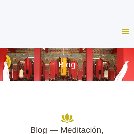
Nosotros
Aprende
Ceremonias
Agenda
Apoya
Blog
Contacto
Blog — Meditación,