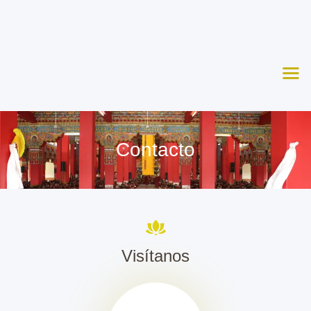
Nosotros
Aprende
Ceremonias
Agenda
Apoya
Contacto
Contacto
Visítanos