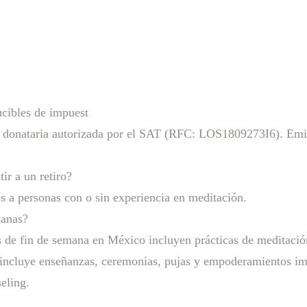
ucibles de impuest
 donataria autorizada por el SAT (RFC: LOS1809273I6). Emit
ir a un retiro?
os a personas con o sin experiencia en meditación.
tanas?
os de fin de semana en México incluyen prácticas de meditación
incluye enseñanzas, ceremonias, pujas y empoderamientos imp
eling.