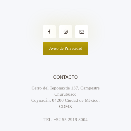
a
s
d
e
E
Aviso de Privacidad
v
e
n
CONTACTO
t
Cerro del Teponaxtle 137, Campestre
o
Churubusco
s
Coyoacán, 04200 Ciudad de México,
CDMX
TEL. +52 55 2919 8004