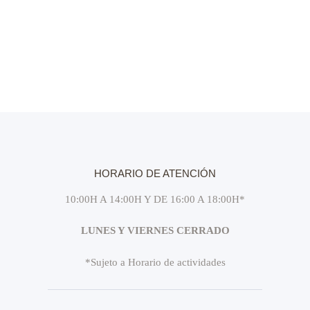
f
v
a
e
i
v
c
s
h
e
t
a
g
a
.
s
a
d
c
e
i
E
ó
v
HORARIO DE ATENCIÓN
e
d
10:00H A 14:00H Y DE 16:00 A 18:00H*
n
e
t
LUNES Y VIERNES CERRADO
v
o
i
*Sujeto a Horario de actividades
s
t