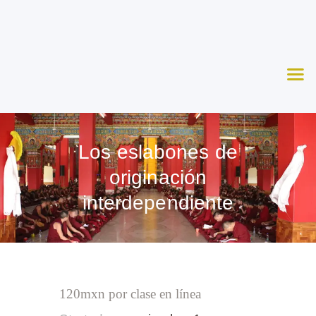
Nosotros
Aprende
Ceremonias
Agenda
Apoya
Los eslabones de
Contacto
originación
interdependiente
120mxn por clase en línea