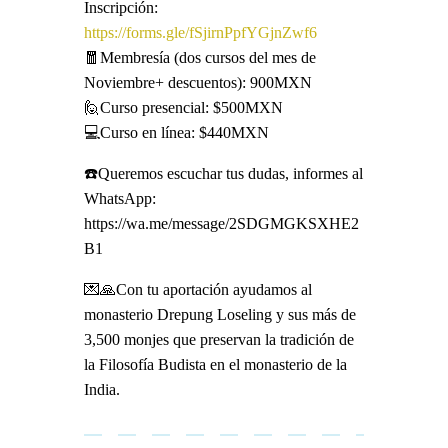
Inscripción:
https://forms.gle/fSjirnPpfYGjnZwf6
🧧Membresía (dos cursos del mes de
Noviembre+ descuentos): 900MXN
🙋Curso presencial: $500MXN
💻Curso en línea: $440MXN
☎️Queremos escuchar tus dudas, informes al
WhatsApp:
https://wa.me/message/2SDGMGKSXHE2
B1
💌🙏Con tu aportación ayudamos al
monasterio Drepung Loseling y sus más de
3,500 monjes que preservan la tradición de
la Filosofía Budista en el monasterio de la
India.