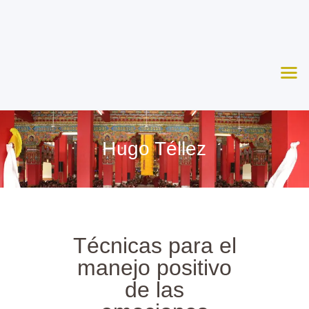
Nosotros
Aprende
Ceremonias
Agenda
Apoya
Hugo Téllez
Contacto
Técnicas para el
manejo positivo
de las