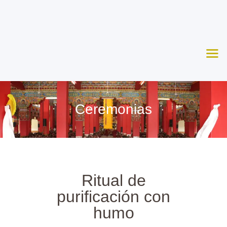
Nosotros
Aprende
Ceremonias
Agenda
Apoya
Ceremonias
Contacto
Ritual de
purificación con
humo