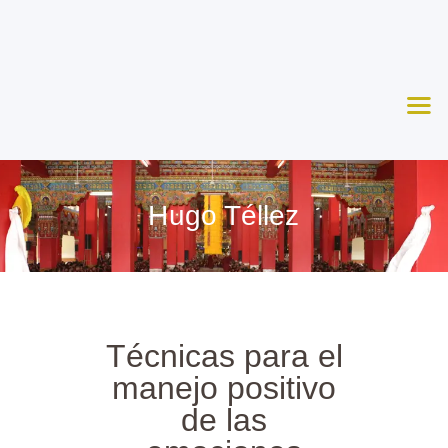
Nosotros
Aprende
Ceremonias
Agenda
Apoya
Hugo Téllez
Contacto
Técnicas para el
manejo positivo
de las