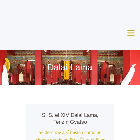
Nosotros
Aprende
Ceremonias
Agenda
Apoya
Dalai Lama
Contacto
S. S. el XIV Dalai Lama,
Tenzin Gyatso
Se describe a sí mismo como un
simple monje budista. Él es el líder