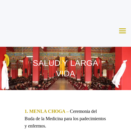
Nosotros
Aprende
Ceremonias
Agenda
Apoya
SALUD Y LARGA
Contacto
VIDA
1. MENLA CHOGA –
Ceremonia del
Buda de la Medicina para los padecimientos
y enfermos.