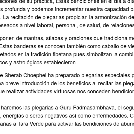
iciones de su práctica, Estas bendiciones en el día a d
s profunda y podemos incrementar nuestra capacidad par
. La recitación de plegarias propician la armonización d
eseados a nivel laboral, personal, de salud, de relaciones
mponen de mantras, sílabas y oraciones que tradicionalm
 Estas banderas se conocen también como caballo de vi
tados en la tradición tibetana pues simbolizan la combi
os y astrológicos establecieron.
he Sherab Choephel ha preparado plegarias especiales 
 breve introducción de los beneficios al recitar las ple
e realizar actividades virtuosas nos conceden bendicio
o, haremos las plegarias a Guru Padmasambhava, el segu
s, energías o seres negativos así como enfermedades.
rias a Tara Verde para activar las bendiciones de abun