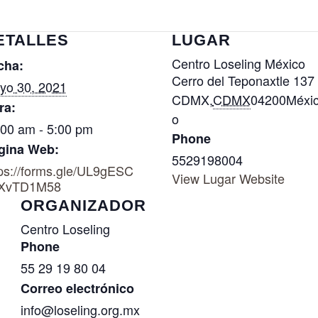
ETALLES
LUGAR
Centro Loseling México
cha:
Cerro del Teponaxtle 137
yo 30, 2021
CDMX
,
CDMX
04200
Méxi
ra:
o
:00 am - 5:00 pm
Phone
gina Web:
5529198004
tps://forms.gle/UL9gESC
View Lugar Website
XvTD1M58
ORGANIZADOR
Centro Loseling
Phone
55 29 19 80 04
Correo electrónico
info@loseling.org.mx