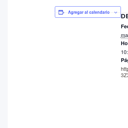
Agregar al calendario
D
Fe
ma
Ho
10
Pá
ht
3Z