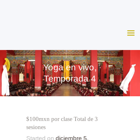
Nosotros
Aprende
Ceremonias
Agenda
Apoya
Yoga en vivo,
Contacto
Temporada 4
$100mxn por clase Total de 3
sesiones
Started on
diciembre 5,