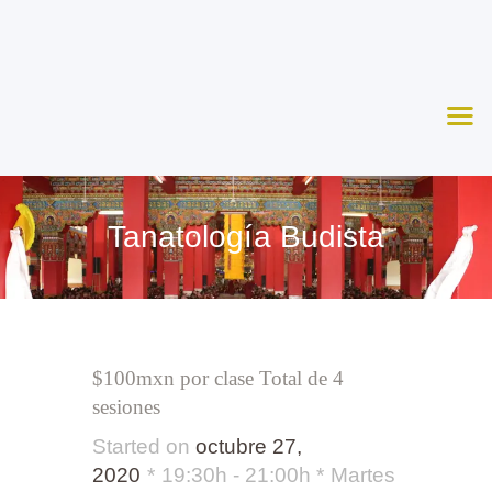
Nosotros
Aprende
Ceremonias
Agenda
Apoya
Tanatología Budista
Contacto
$100mxn por clase Total de 4
sesiones
Started on
octubre 27,
2020
19:30h - 21:00h
Martes