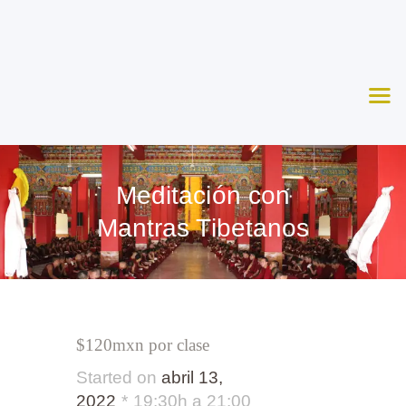
Nosotros
Aprende
Ceremonias
Agenda
Apoya
Meditación con
Contacto
Mantras Tibetanos
$120mxn por clase
Started on
abril 13,
2022
19:30h a 21:00