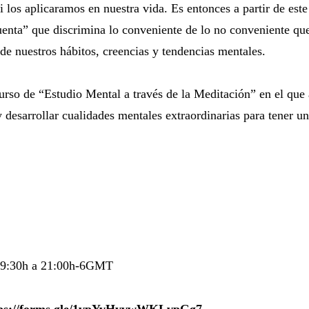
i los aplicaramos en nuestra vida. Es entonces a partir de est
cuenta” que discrimina lo conveniente de lo no conveniente qu
 de nuestros hábitos, creencias y tendencias mentales.
curso de “Estudio Mental a través de la Meditación” en el que
y desarrollar cualidades mentales extraordinarias para tener un
e 19:30h a 21:00h-6GMT
ttps://forms.gle/1vpYvHyvwWKLvpGg7