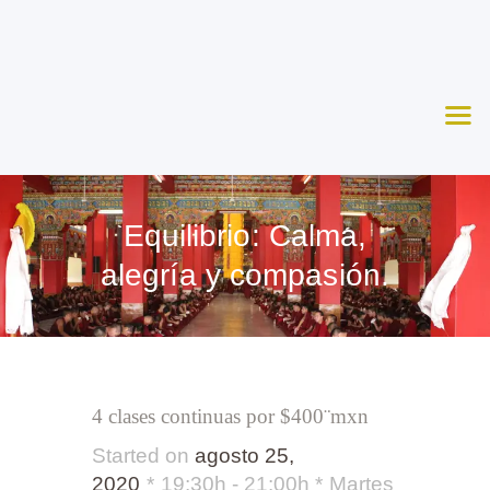
Nosotros
Aprende
Ceremonias
Agenda
Apoya
Equilibrio: Calma,
Contacto
alegría y compasión.
4 clases continuas por $400¨mxn
Started on
agosto 25,
2020
19:30h - 21:00h
Martes