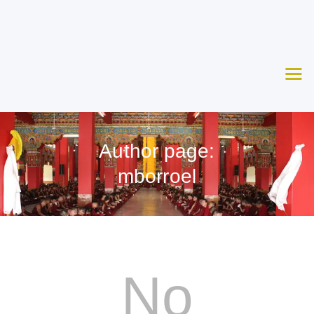
Nosotros
Aprende
Ceremonias
Agenda
Apoya
Author page:
Contacto
mborroel
No