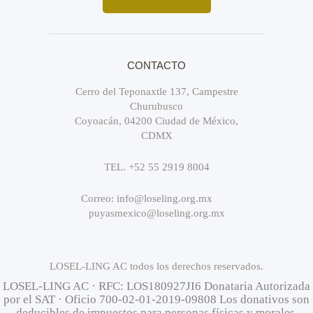
CONTACTO
Cerro del Teponaxtle 137, Campestre
Churubusco
Coyoacán, 04200 Ciudad de México,
CDMX
TEL. +52 55 2919 8004
Correo: info@loseling.org.mx
puyasmexico@loseling.org.mx
LOSEL-LING AC todos los derechos reservados.
LOSEL-LING AC · RFC: LOS180927JI6 Donataria Autorizada
por el SAT · Oficio 700-02-01-2019-09808 Los donativos son
deducibles de impuestos para personas físicas y morales.